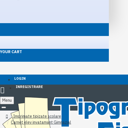
YOUR CART
LOGIN
INREGISTRARE
Menu
Imprimate tipizate scolare
Carnet elev invatamant Gimnazial