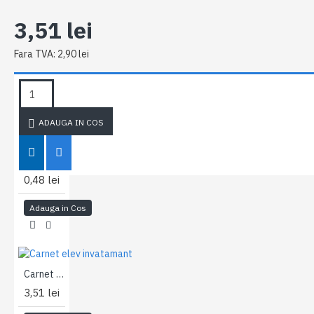
3,51 lei
Fara TVA: 2,90 lei
ETICHETE:
Carnet elev
Tipografia
invatamant
Fistem
Gimnazial
ADAUGA IN COS
Foaie concurs - fila 1
0,48 lei
Adauga in Cos
Carnet elev invatamant Primar
3,51 lei