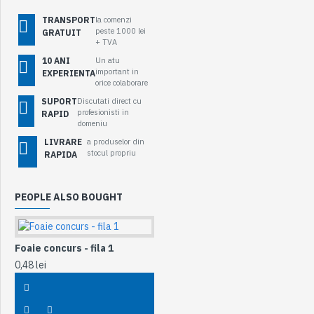
TRANSPORT
la comenzi
peste 1000 lei
GRATUIT
+ TVA
10 ANI
Un atu
important in
EXPERIENTA
orice colaborare
SUPORT
Discutati direct cu
profesionisti in
RAPID
domeniu
LIVRARE
a produselor din
stocul propriu
RAPIDA
PEOPLE ALSO BOUGHT
Foaie concurs - fila 1
0,48 lei