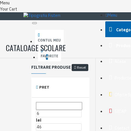
Menu
Your Cart
Menu
Catego
CONTUL MEU
CATALOAGE SCOLARE
Produs
FAVORITE
0
Acasa
FILTRARE PRODUSE
Reset
Productie
PRET
Oferte S
SICAP
lei
Contact