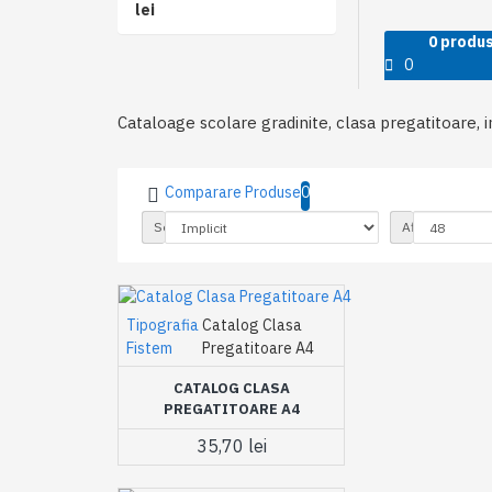
lei
0 produs(
0
Cataloage scolare gradinite, clasa pregatitoare, i
Comparare Produse
0
Sortare
Afisare
Tipografia
Catalog Clasa
Fistem
Pregatitoare A4
CATALOG CLASA
PREGATITOARE A4
35,70 lei