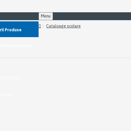
Menu
Cataloage scolare
rii Produse
e Personalizate
 publicitara
peciale