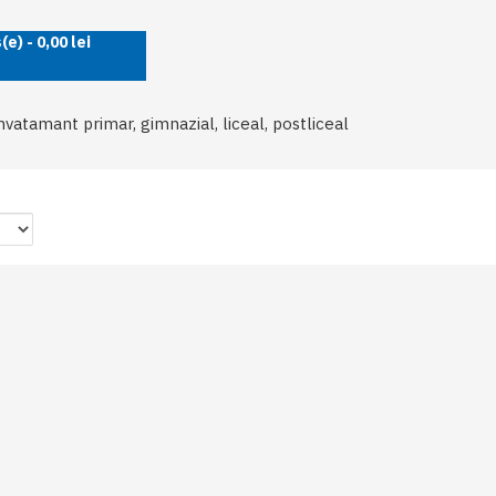
e) - 0,00 lei
nvatamant primar, gimnazial, liceal, postliceal