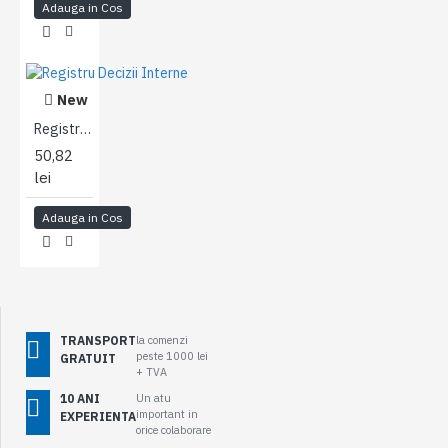
Adauga in Cos
New
Registru Decizii Interne
50,82
lei
Adauga in Cos
TRANSPORT
la comenzi
peste 1000 lei
GRATUIT
+ TVA
10 ANI
Un atu
important in
EXPERIENTA
orice colaborare