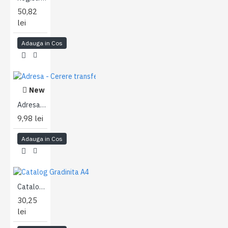
50,82
lei
Adauga in Cos
New
Adresa - Cerere transfer elev A4
9,98 lei
Adauga in Cos
Catalog Gradinita A4
30,25
lei