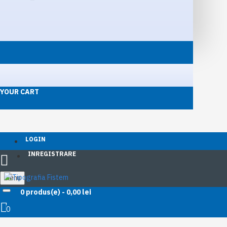
YOUR CART
LOGIN
INREGISTRARE
Menu
0 produs(e) - 0,00 lei
Registru 100 file A4
0