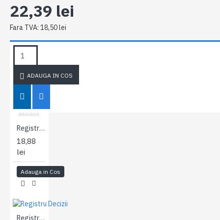
22,39 lei
Fara TVA: 18,50 lei
ETICHETE:
Registru
imprimate
imprimate
Tipografia
100 file
scolare
scolare
Fistem
A4
ieftine
ADAUGA IN COS
Registru intrare - iesire A4 - coperti carton
18,88
lei
Adauga in Cos
Registru Decizii