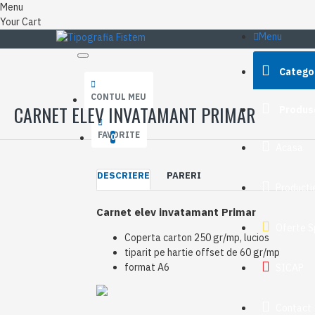
Menu
Your Cart
Menu
Catego
CONTUL MEU
CARNET ELEV INVATAMANT PRIMAR
Produs
FAVORITE
0
Acasa
DESCRIERE
PARERI
Productie
Carnet elev invatamant Primar
Oferte S
Coperta carton 250 gr/mp, lucios
tiparit pe hartie offset de 60 gr/mp
format A6
SICAP
Contact