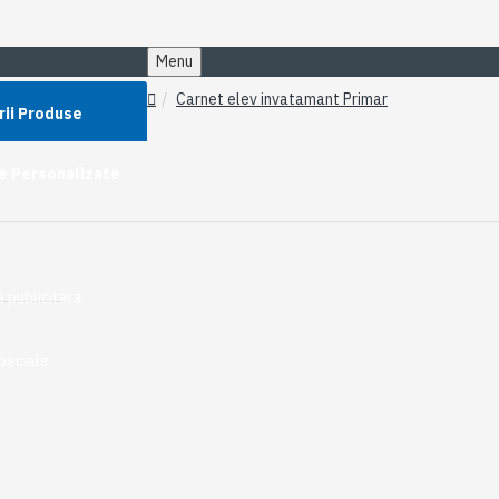
Menu
Carnet elev invatamant Primar
rii Produse
e Personalizate
 publicitara
peciale