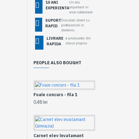
10 ANI
Un atu
important in
EXPERIENTA
orice colaborare
SUPORT
Discutati direct cu
profesionisti in
RAPID
domeniu
LIVRARE
a produselor din
stocul propriu
RAPIDA
PEOPLE ALSO BOUGHT
Foaie concurs - fila 1
0,48 lei
Carnet elev invatamant