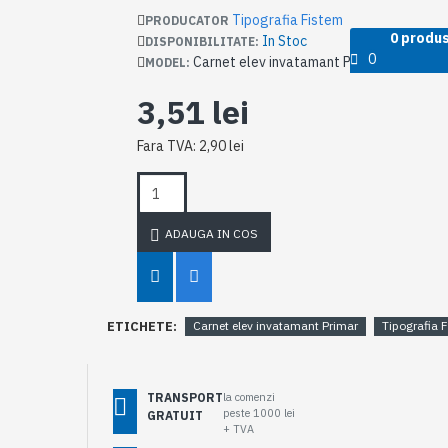
Tipografia Fistem
PRODUCATOR
0 produs(
In Stoc
DISPONIBILITATE:
0
Carnet elev invatamant Primar
MODEL:
3,51 lei
Fara TVA: 2,90 lei
ADAUGA IN COS
ETICHETE:
Carnet elev invatamant Primar
Tipografia 
TRANSPORT
la comenzi
peste 1000 lei
GRATUIT
+ TVA