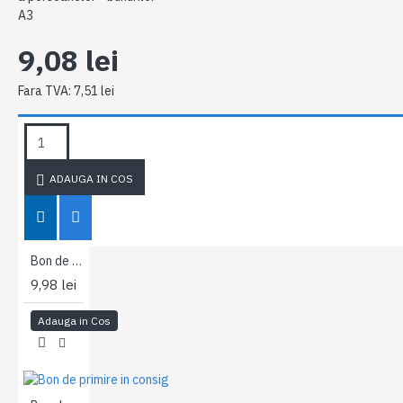
A3
9,08 lei
Fara TVA: 7,51 lei
ETICHETE:
Plan de
Tipografia
evacuare a
Fistem
persoanelor
- bunurilor
ADAUGA IN COS
A3
Bon de consum A5 - hartie
9,98 lei
Adauga in Cos