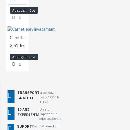
Adauga in Cos
Carnet elev invatamant Liceal
3,51 lei
Adauga in Cos
TRANSPORT
la comenzi
peste 1000 lei
GRATUIT
+ TVA
10 ANI
Un atu
important in
EXPERIENTA
orice colaborare
SUPORT
Discutati direct cu