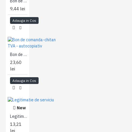
Bon de primire in consignatie A5
9,44 lei
Adauga in Cos
Bon de comanda-chitanta A5 fara TVA - autocopiativ
23,60
lei
Adauga in Cos
New
Legitimatie de serviciu
13,21
lei