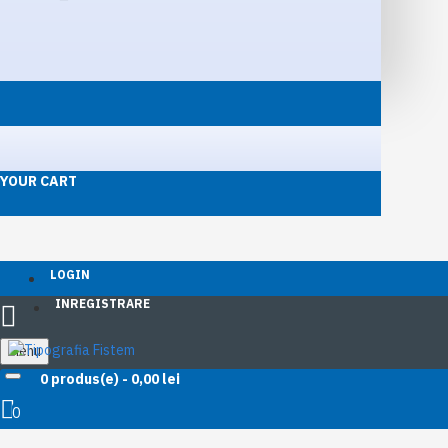
YOUR CART
LOGIN
INREGISTRARE
Menu
0 produs(e) - 0,00 lei
Plan de evacuare a persoanelor - bunurilor A3
0