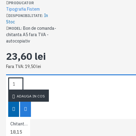
PRODUCATOR
Tipografia Fistem
In
DISPONIBILITATE:
Stoc
Bon de comanda-
MODEL:
chitanta A5 fara TVA -
autocopiativ
23,60 lei
Fara TVA: 19,50 lei
ETICHETE:
Bon de
Tipografia
Tipografia
Tipografia
h
comanda-
Fistem
Valmaster
Prisma
a
chitanta A5
fara TVA -
ADAUGA IN COS
autocopiativ
Chitanta A6 in 3 exemplare
18,15