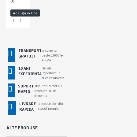
lei
Adauga in Cos
TRANSPORT
la comenzi
peste 1000 lei
GRATUIT
+ TVA
10 ANI
Un atu
important in
EXPERIENTA
orice colaborare
SUPORT
Discutati direct cu
profesionisti in
RAPID
domeniu
LIVRARE
a produselor din
stocul propriu
RAPIDA
ALTE PRODUSE